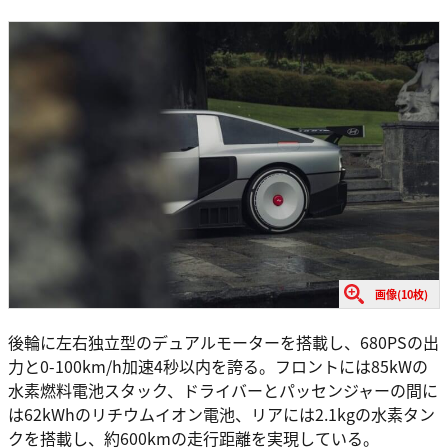
画像(10枚)
後輪に左右独立型のデュアルモーターを搭載し、680PSの出
力と0-100km/h加速4秒以内を誇る。フロントには85kWの
水素燃料電池スタック、ドライバーとパッセンジャーの間に
は62kWhのリチウムイオン電池、リアには2.1kgの水素タン
クを搭載し、約600kmの走行距離を実現している。