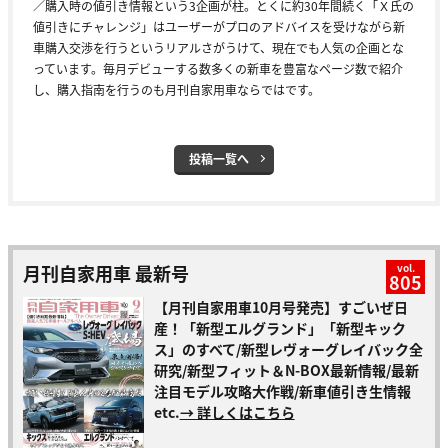
／購入時の値引き情報という3企画が柱。とくに約30年間続く「Ｘ氏の
値引きにチャレンジ」はユーザーがプロのアドバイスを受けながら新
車購入交渉を行うというリアルさがうけて、現在でも人気の企画とな
っています。毎月デビューする数多くの新車を豊富なページ数で紹介
し、購入指南を行うのも月刊自家用車ならではです。
投稿一覧へ
月刊自家用車 最新号
vol.
805
【月刊自家用車10月号発売】すごいぜ日
産！「新型エルグランド」「新型キック
ス」のすべて/新型レヴォーグレイバック全
研究/新型フィット＆N-BOX最新情報/最新
注目モデル攻略大作戦/新車値引き生情報
etc.
→ 詳しくはこちら