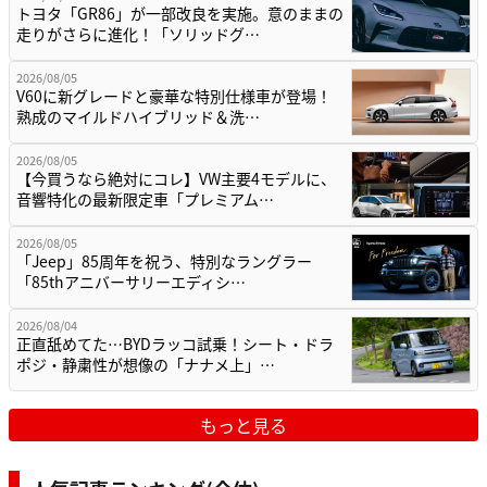
トヨタ「GR86」が一部改良を実施。意のままの
走りがさらに進化！「ソリッドグ…
2026/08/05
V60に新グレードと豪華な特別仕様車が登場！
熟成のマイルドハイブリッド＆洗…
2026/08/05
【今買うなら絶対にコレ】VW主要4モデルに、
音響特化の最新限定車「プレミアム…
2026/08/05
「Jeep」85周年を祝う、特別なラングラー
「85thアニバーサリーエディシ…
2026/08/04
正直舐めてた…BYDラッコ試乗！シート・ドラ
ポジ・静粛性が想像の「ナナメ上」…
もっと見る