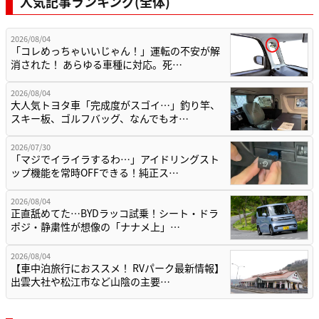
人気記事ランキング(全体)
2026/08/04
「コレめっちゃいいじゃん！」運転の不安が解
消された！ あらゆる車種に対応。死…
2026/08/04
大人気トヨタ車「完成度がスゴイ…」釣り竿、
スキー板、ゴルフバッグ、なんでもオ…
2026/07/30
「マジでイライラするわ…」アイドリングスト
ップ機能を常時OFFできる！純正ス…
2026/08/04
正直舐めてた…BYDラッコ試乗！シート・ドラ
ポジ・静粛性が想像の「ナナメ上」…
2026/08/04
【車中泊旅行におススメ！ RVパーク最新情報】
出雲大社や松江市など山陰の主要…