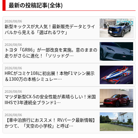
最新の投稿記事(全体)
2026/08/06
新型キックスが大人気！最新販売データとライ
バルから見える「選ばれるワケ」
2026/08/06
トヨタ「GR86」が一部改良を実施。意のままの
走りがさらに進化！「ソリッドグ…
2026/08/06
HRCがコミケ108に初出展！本物F1マシン展示
＆1300万の本格シミュレー…
2026/08/06
マツダ新型CX-5の安全性能が素晴らしい！米国
IIHSで3年連続全ブランド1…
2026/08/06
【車中泊旅行におススメ！ RVパーク最新情報】
かつて、「天空の小学校」と呼ば…