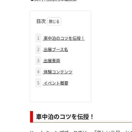
目次
1
車中泊のコツを伝授！
2
出展ブース名
3
出展車両
4
体験コンテンツ
5
イベント概要
車中泊のコツを伝授！