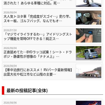
消された！ あらゆる車種に対応。死…
2026/08/04
大人気トヨタ車「完成度がスゴイ…」釣り竿、
スキー板、ゴルフバッグ、なんでもオ…
2026/07/30
「マジでイライラするわ…」アイドリングスト
ップ機能を常時OFFできる！純正ス…
2026/08/04
正直舐めてた…BYDラッコ試乗！シート・ドラ
ポジ・静粛性が想像の「ナナメ上」…
2026/08/04
【車中泊旅行におススメ！ RVパーク最新情報】
出雲大社や松江市など山陰の主要…
最新の投稿記事(全体)
2026/08/06