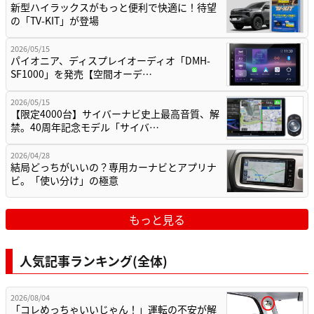
新型ハイラックスがもっと便利で快適に！待望
の「TV-KIT」が登場
2026/05/15
パイオニア、ディスプレイオーディオ「DMH-
SF1000」を発売【空間オーデ…
2026/05/15
【限定4000台】サイバーナビ史上最高音質、解
禁。40周年記念モデル「サイバ…
2026/04/28
結局どっちがいいの？専用カーナビとアプリナ
ビ。「使い分け」の極意
もっと見る
人気記事ランキング(全体)
2026/08/04
「コレめっちゃいいじゃん！」運転の不安が解