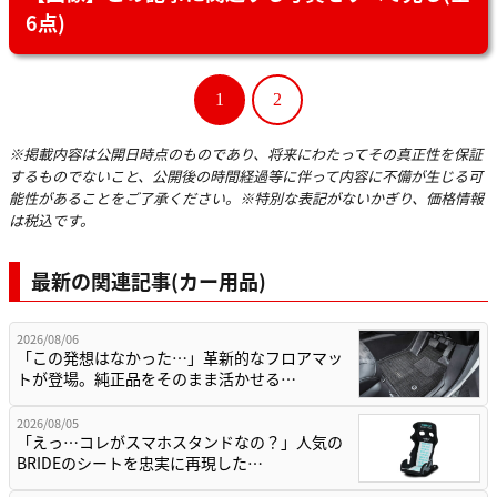
6点)
1
2
※掲載内容は公開日時点のものであり、将来にわたってその真正性を保証
するものでないこと、公開後の時間経過等に伴って内容に不備が生じる可
能性があることをご了承ください。※特別な表記がないかぎり、価格情報
は税込です。
最新の関連記事(カー用品)
2026/08/06
「この発想はなかった…」革新的なフロアマッ
トが登場。純正品をそのまま活かせる…
2026/08/05
「えっ…コレがスマホスタンドなの？」人気の
BRIDEのシートを忠実に再現した…