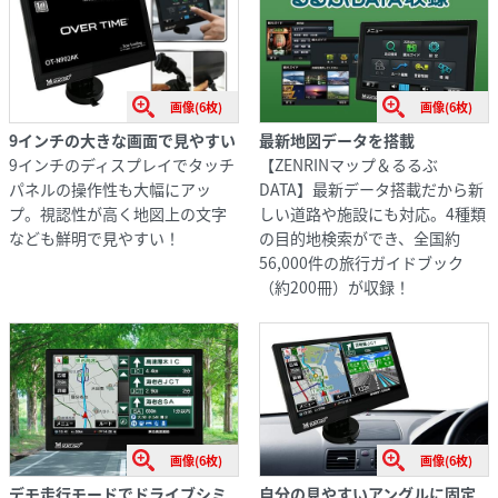
画像(6枚)
画像(6枚)
9インチの大きな画面で見やすい
最新地図データを搭載
9インチのディスプレイでタッチ
【ZENRINマップ＆るるぶ
パネルの操作性も大幅にアッ
DATA】最新データ搭載だから新
プ。視認性が高く地図上の文字
しい道路や施設にも対応。4種類
なども鮮明で見やすい！
の目的地検索ができ、全国約
56,000件の旅行ガイドブック
（約200冊）が収録！
画像(6枚)
画像(6枚)
デモ走行モードでドライブシミ
自分の見やすいアングルに固定