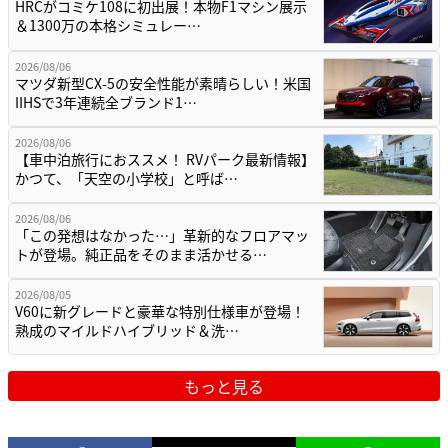
HRCがコミケ108に初出展！本物F1マシン展示
＆1300万の本格シミュレー…
2026/08/06
マツダ新型CX-5の安全性能が素晴らしい！米国
IIHSで3年連続全ブランド1…
2026/08/06
【車中泊旅行におススメ！ RVパーク最新情報】
かつて、「天空の小学校」と呼ば…
2026/08/06
「この発想はなかった…」革新的なフロアマッ
トが登場。純正品をそのまま活かせる…
2026/08/05
V60に新グレードと豪華な特別仕様車が登場！
熟成のマイルドハイブリッド＆洗…
もっと見る