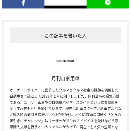
この記事を書いた人
月刊自家用車
オーナードライバーに密着したクルマとクルマ社会の話題を満載した
自動車専門誌として1959年１月に創刊しました。創刊当時の編集方針
である、ユーザー密着型の自動車バイヤーズガイドという立ち位置を
変えず現在も刊行を続けています。現在は新車スクープ／新車アルバム
／購入時の値引き情報という3企画が柱。とくに約30年間続く「Ｘ氏の
値引きにチャレンジ」はユーザーがプロのアドバイスを受けながら新
車購入交渉を行うというリアルさがうけて、現在でも人気の企画とな