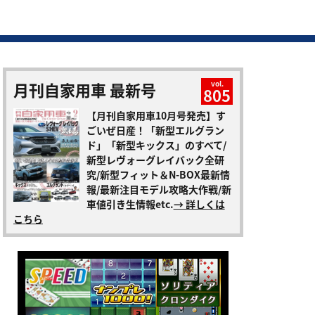
月刊自家用車 最新号
vol.
805
【月刊自家用車10月号発売】す
ごいぜ日産！「新型エルグラン
ド」「新型キックス」のすべて/
新型レヴォーグレイバック全研
究/新型フィット＆N-BOX最新情
報/最新注目モデル攻略大作戦/新
車値引き生情報etc.
→ 詳しくは
こちら