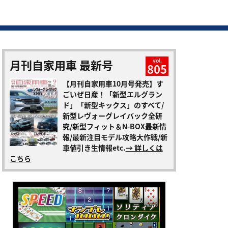
月刊自家用車 最新号
vol.
805
【月刊自家用車10月号発売】す
ごいぜ日産！「新型エルグラン
ド」「新型キックス」のすべて/
新型レヴォーグレイバック全研
究/新型フィット＆N-BOX最新情
報/最新注目モデル攻略大作戦/新
車値引き生情報etc.
→ 詳しくは
こちら