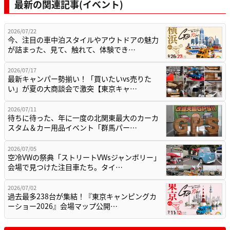
最新の関連記事(イベント)
2026/07/22
今、注目の車中泊スタイルやアウトドアの魅力
が詰まった、見て、触れて、体験でき…
2026/07/17
最新キャンパー勢揃い！「買いたいvs売りた
い」が夏の大商談会で激突【東京キャ…
2026/07/11
待ちに待った、年に一度の北関東最大のカーカ
スタム＆カー用品イベント「群馬パー…
2026/07/05
空冷VWの祭典「ストリートVWsジャンボリー」
会場で見つけた注目車たち。タイ…
2026/07/02
過去最多238台が集結！『東京キャンピングカ
ーショー2026』会場マップ公開…