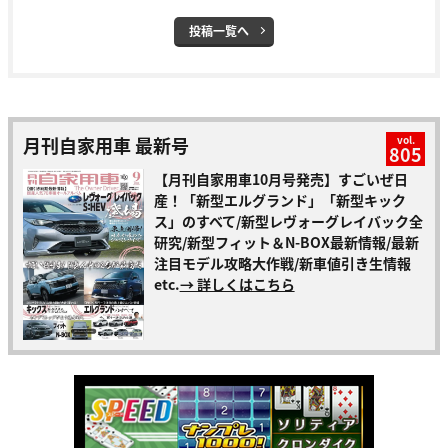
投稿一覧へ
月刊自家用車 最新号
vol.
805
【月刊自家用車10月号発売】すごいぜ日
産！「新型エルグランド」「新型キック
ス」のすべて/新型レヴォーグレイバック全
研究/新型フィット＆N-BOX最新情報/最新
注目モデル攻略大作戦/新車値引き生情報
etc.
→ 詳しくはこちら