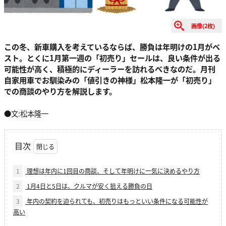
画像(2枚)
この冬、新車購入を考えているならば、勝負は年明けの1月がベ
スト。とくに1月第一週の「初売り」セールは、良い条件が出る
可能性が高く、積極的にディーラーを訪れるべきなのだ。月刊
自家用車でお馴染みの「値引きの神様」松本隆一が「初売り」
での商談のやり方を解説します。
●文:松本隆一
目次
1
理想は年内に1回目の商談、そして年明けに一気に決めるやり方
2
1月4日と5日は、クルマが安く狙える勝負の日
3
年内の契約を迫られても、初売りはもっといい条件になる可能性が
高い