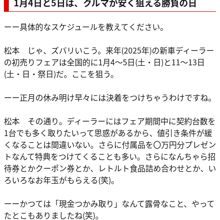
1月4日と5日は、クルマが安く狙える勝負の日
ーー具体的なスケジュールを教えてください。
松本 じゃ、ズバリいこう。来年(2025年)の新車ディーラー
の初売りフェアは全国的に1月4～5日(土・日)と11～13日
(土・日・祭日)だ。ここを狙う。
ーー正月の休み明け早々には決着をつけちゃうわけですね。
松本 その通り。ディーラーにはフェア期間中に契約台数を
1台でも多く取りたいって思惑があるから、値引き条件が緩
くなることは間違いない。さらに付属品を〇万円分プレゼン
トなんて特典をつけてくることも多い。さらになんちゃら招
待券とかクーポン券とか、レトルト食品詰め合わせとか、い
ろいろなお年玉がもらえる(笑)。
ーーかつては「現金つかみ取り」なんて露骨なこと、やって
たとこもありましたね(笑)。