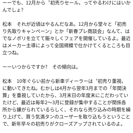
ーーでも、12月から〝初売りセール〟ってやるわけにはいか
んでしょ?
松本 それが近頃はやるんだなあ。12月から堂々と「初売
り先取りキャンペーン」とか「新春プレ商談会」なんて、は
でなノボリを立てて賑々しくフェアを開催しているよ。最近
はメーカー主導によって全国規模で仕かけてくるところも目
立つね。
ーーいつからですか? その傾向は。
松本 10年ぐらい前から新車ディーラーは〝初売り重視〟
に動いてきたね。むかしは4月から翌年3月までの「年間決
算」を重視していたから、3月末日の年度末にこだわってい
たけど、最近は毎年2～3月に登録が集中することが関係各
所から嫌がられているらしく、それなら売り込みの時期を繰
り上げて、買う気満タンのユーザーを取り込もうということ
で、新年早々の初売りがクローズアップされているのよ。