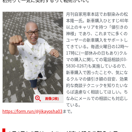
初売りで一気に契約するって戦術がいい。
月刊自家用車本誌でお馴染みの松
本隆一氏。新車購入ひとすじ40年
以上のキャリアを持つ「値引きの
神様」であり、これまでに多くの
ユーザーの新車購入をサポートし
てきている。毎週火曜日の12時〜
17時に(一部休みの日もあり)クル
マの購入に関しての電話相談(03-
5830-0267)も実施しているので、
新車購入で困ったことや、気にな
るクルマの値引き額の目安、効果
的な商談テクニックを知りたいな
らば遠慮なく相談してほしい。ち
なみにメールでの相談にも対応し
画像(2枚)
ている。
https://form.run/@jikayosha03
まで。