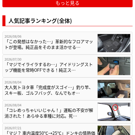
もっと見る
人気記事ランキング(全体)
2026/08/06
「この発想はなかった…」革新的なフロアマッ
トが登場。純正品をそのまま活かせる…
2026/07/30
「マジでイライラするわ…」アイドリングスト
ップ機能を常時OFFできる！純正ス…
2026/08/04
大人気トヨタ車「完成度がスゴイ…」釣り竿、
スキー板、ゴルフバッグ、なんでもオ…
2026/08/04
「コレめっちゃいいじゃん！」運転の不安が解
消された！ あらゆる車種に対応。死…
2026/07/21
「マジ？ 車内温度50℃→25℃」ドンキの情熱価