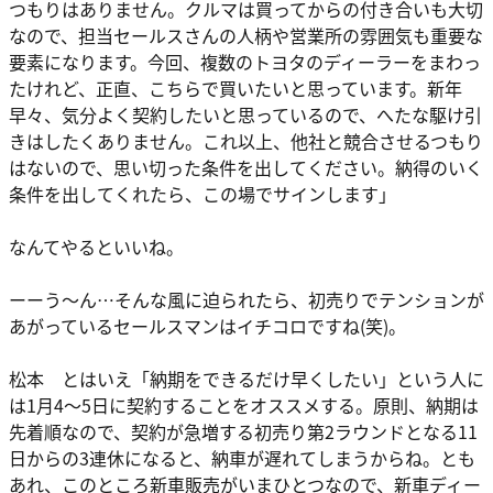
つもりはありません。クルマは買ってからの付き合いも大切
なので、担当セールスさんの人柄や営業所の雰囲気も重要な
要素になります。今回、複数のトヨタのディーラーをまわっ
たけれど、正直、こちらで買いたいと思っています。新年
早々、気分よく契約したいと思っているので、へたな駆け引
きはしたくありません。これ以上、他社と競合させるつもり
はないので、思い切った条件を出してください。納得のいく
条件を出してくれたら、この場でサインします」
なんてやるといいね。
ーーう～ん…そんな風に迫られたら、初売りでテンションが
あがっているセールスマンはイチコロですね(笑)。
松本 とはいえ「納期をできるだけ早くしたい」という人に
は1月4～5日に契約することをオススメする。原則、納期は
先着順なので、契約が急増する初売り第2ラウンドとなる11
日からの3連休になると、納車が遅れてしまうからね。とも
あれ、このところ新車販売がいまひとつなので、新車ディー