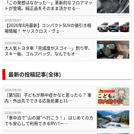
「この発想はなかった…」革新的なフロアマッ
トが登場。純正品をそのまま活かせる…
2026/08/07
【2026年8月最新】コンパクトSUVの値引き相
場情報！ ヤリスクロス・ヴェ…
2026/08/04
大人気トヨタ車「完成度がスゴイ…」釣り竿、
スキー板、ゴルフバッグ、なんでもオ…
最新の投稿記事(全体)
2026/08/09
［第5回］子どもが熱中症かなと思ったら？ 車
内・外出先でできる応急処置と11…
2026/08/09
「車中泊で“山の湖”へ行こう！」 はじめての方
でも安心して利用できるRVパー…