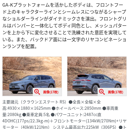
GA-Kプラットフォームを活かしたボディは、フロントフー
ド上のキャラクターラインとシームレスにつながるシャープ
なショルダーラインがダイナミックさを演出。フロントグリ
ルはバンパーと一体化してボディ同色とし、メッシュパター
ンを上から下に変化させることで洗練された意匠を実現して
いる。また、バックドア面には一文字のリヤコンビネーショ
ンランプを配置。
画像(17枚)
画像(17枚)
主要諸元（クラウンエステート RS）●全長×全幅×全
高:4930×1880×1625mm ●ホイールベース:2850mm ●車両重
量:2080kg ●乗車定員:5名 ●パワーユニット:2487cc直
4DOHC(177ps/22.3kg-m)＋フロントモーター(134kW/270Nm)+リヤ
モーター（40kW/121Nm） システム最高出力:225kW（306PS）●ト