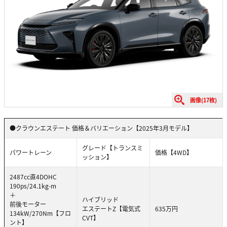
画像(17枚)
●クラウンエステート 価格＆バリエーション【2025年3月モデル】
グレード【トランスミ
パワートレーン
価格【4WD】
ッション】
2487cc直4DOHC
190ps/24.1kg-m
＋
ハイブリッド
前後モーター
エステートZ【電気式
635万円
134kW/270Nm【フロ
CVT】
ント】