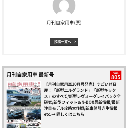
月刊自家用車(原)
投稿一覧へ
月刊自家用車 最新号
vol.
805
【月刊自家用車10月号発売】すごいぜ日
産！「新型エルグランド」「新型キック
ス」のすべて/新型レヴォーグレイバック全
研究/新型フィット＆N-BOX最新情報/最新
注目モデル攻略大作戦/新車値引き生情報
etc.
→ 詳しくはこちら