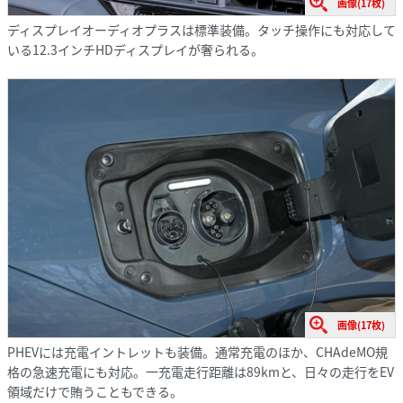
画像(17枚)
ディスプレイオーディオプラスは標準装備。タッチ操作にも対応して
いる12.3インチHDディスプレイが奢られる。
画像(17枚)
PHEVには充電イントレットも装備。通常充電のほか、CHAdeMO規
格の急速充電にも対応。一充電走行距離は89kmと、日々の走行をEV
領域だけで賄うこともできる。