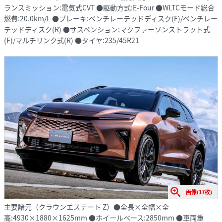
ランスミッション:電気式CVT ●駆動方式:E-Four ●WLTCモード総合
燃費:20.0km/L ●ブレーキ:ベンチレーテッドディスク(F)/ベンチレー
テッドディスク(R) ●サスペンション:マクファーソンストラット式
(F)/マルチリンク式(R) ●タイヤ:235/45R21
画像(17枚)
主要諸元（クラウンエステート Z）●全長×全幅×全
高:4930×1880×1625mm ●ホイールベース:2850mm ●車両重