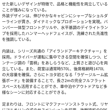
せた新しいデザインが特徴で、品格と機能性を両立している
ことが強みになっている。
外装デザインは、伸びやかなキャビンにシャープなショルダ
ーラインが貫き、ダイナミックなプロポーションを実現。バ
ンパー一体型フロントグリルや、水平基調のデイライトラン
プを採用したハンマーヘッドフェイスが、洗練された先進性
を強調している。
内装は、シリーズ共通の「アイランドアーキテクチャー」を
採用。ドライバーが運転に集中できる空間を確保しつつ、ビ
ンテージ調の「雲柄」をあしらうなど、上質さと遊び心を両
立している。また、荷室は通常時570L、後席格納時1470L
の大容量を確保。さらにトヨタ初となる「ラゲージルーム拡
張ボード」を装備することで、長さ2mの完全フルフラット
スペースも活用することができ、車中泊やアウトドアなど多
様なシーンに対応することができる。
足まわりは、フロントにマクファーソンストラット式、リヤ
にマルチリンク式のサスペンションを採用。後輪操舵のDRS