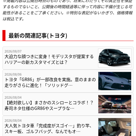
※掲載内容は公開日時点のものであり、将来にわたってその真正性を保証
するものでないこと、公開後の時間経過等に伴って内容に不備が生じる可
能性があることをご了承ください。※特別な表記がないかぎり、価格情報
は税込です。
最新の関連記事(トヨタ)
2026/08/07
大迫力な顔つきに変身！モデリスタが提案する
ハリアーの新カスタマイズとは？
2026/08/06
トヨタ「GR86」が一部改良を実施。意のままの
走りがさらに進化！「ソリッドグ…
2026/08/04
【絶対欲しい】まさかのスシローとコラボ！？
寿司ネタ仕様のGR86やスープラな…
2026/08/04
大人気トヨタ車「完成度がスゴイ…」釣り竿、
スキー板、ゴルフバッグ、なんでもオ…