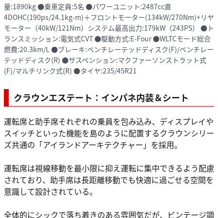
量:1890kg ●乗車定員:5名 ●パワーユニット:2487cc直
4DOHC(190ps/24.1kg-m)＋フロントモーター(134kW/270Nm)+リヤ
モーター（40kW/121Nm）システム最高出力:179kW（243PS） ●ト
ランスミッション:電気式CVT ●駆動方式:E-Four ●WLTCモード総合
燃費:20.3km/L ●ブレーキ:ベンチレーテッドディスク(F)/ベンチレー
テッドディスク(R) ●サスペンション:マクファーソンストラット式
(F)/マルチリンク式(R) ●タイヤ:235/45R21
クラウンエステート：インパネ内装＆シート
運転席と助手席それぞれの乗員を包み込み、ディスプレイや
スイッチといった機能を島のように配置するクラウンシリー
ズ共通の「アイランドアーキテクチャー」を採用。
運転席は視線移動を最小限に抑え運転に集中できるよう配慮
されており、助手席は長距離移動でも快適に過ごせる空間を
意識して設計されている。
全体的にシックで落ち着きのある雰囲気だが、ビンテージ調