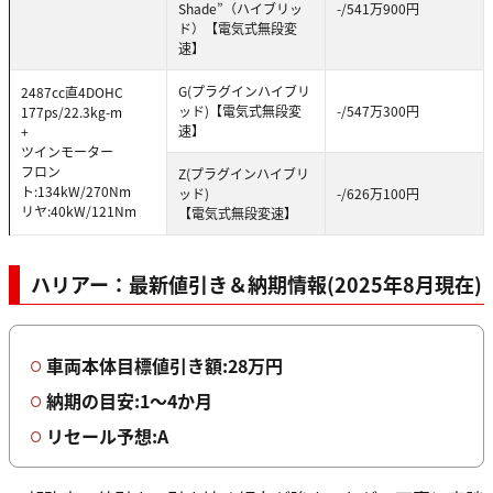
Shade”（ハイブリッ
-/541万900円
ド）【電気式無段変
速】
G(プラグインハイブリ
2487cc直4DOHC
ッド)【電気式無段変
-/547万300円
177ps/22.3kg-m
速】
+
ツインモーター
フロン
Z(プラグインハイブリ
ト:134kW/270Nm
ッド)
-/626万100円
リヤ:40kW/121Nm
【電気式無段変速】
ハリアー：最新値引き＆納期情報(2025年8月現在)
車両本体目標値引き額:28万円
納期の目安:1〜4か月
リセール予想:A