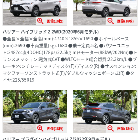
画像(18枚)
画像(18枚)
ハリアー ハイブリッド Z 2WD(2020年6月モデル)
●全長×全幅×全高(mm):4740×1855×1690 ●ホイールベース
(mm):2690 ●車両重量(kg):1680 ●乗車定員:5名 ●パワーユニッ
ト:2487cc直4DOHC(178ps/22.5kg-m)+モーター(88kW/202Nm)●ト
ランスミッション:電気式CVT ●WLTCモード総合燃費:22.3km/L ●ブ
レーキ:ベンチレーテッドディスク(F)/ディスク(R) ●サスペンション:
マクファーソンストラット式(F)/ダブルウィッシュボーン式(R) ●タ
イヤ:225/55R19
画像(18枚)
画像(18枚)
ハリアー プラグインハイブリッド Z(2022年9月モデル)