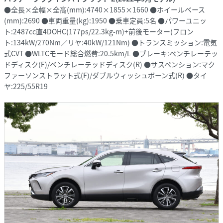
●全長×全幅×全高(mm):4740×1855×1660 ●ホイールベース
(mm):2690 ●車両重量(kg):1950 ●乗車定員:5名 ●パワーユニッ
ト:2487cc直4DOHC(177ps/22.3kg-m)+前後モーター(フロン
ト:134kW/270Nm／リヤ:40kW/121Nm) ●トランスミッション:電気
式CVT ●WLTCモード総合燃費:20.5km/L ●ブレーキ:ベンチレーテッ
ドディスク(F)/ベンチレーテッドディスク(R) ●サスペンション:マク
ファーソンストラット式(F)/ダブルウィッシュボーン式(R) ●タイ
ヤ:225/55R19