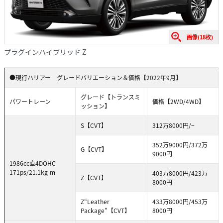
画像(18枚)
プラグインハイブリッド Z
●現行ハリアー グレードバリエーション＆価格【2022年9月】
グレード【トランスミ
パワートレーン
価格【2WD/4WD】
ッション】
S【CVT】
312万8000円/−
352万9000円/372万
G【CVT】
9000円
1986cc直4DOHC
171ps/21.1kg-m
403万8000円/423万
Z【CVT】
8000円
Z“Leather
433万8000円/453万
Package”【CVT】
8000円