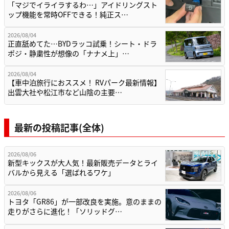
「マジでイライラするわ…」アイドリングスト
ップ機能を常時OFFできる！純正ス…
2026/08/04
正直舐めてた…BYDラッコ試乗！シート・ドラ
ポジ・静粛性が想像の「ナナメ上」…
2026/08/04
【車中泊旅行におススメ！ RVパーク最新情報】
出雲大社や松江市など山陰の主要…
最新の投稿記事(全体)
2026/08/06
新型キックスが大人気！最新販売データとライ
バルから見える「選ばれるワケ」
2026/08/06
トヨタ「GR86」が一部改良を実施。意のままの
走りがさらに進化！「ソリッドグ…