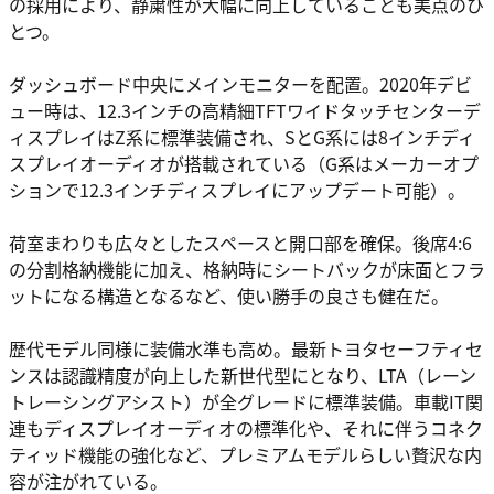
の採用により、静粛性が大幅に向上していることも美点のひ
とつ。
ダッシュボード中央にメインモニターを配置。2020年デビ
ュー時は、12.3インチの高精細TFTワイドタッチセンターデ
ィスプレイはZ系に標準装備され、SとG系には8インチディ
スプレイオーディオが搭載されている（G系はメーカーオプ
ションで12.3インチディスプレイにアップデート可能）。
荷室まわりも広々としたスペースと開口部を確保。後席4:6
の分割格納機能に加え、格納時にシートバックが床面とフラ
ットになる構造となるなど、使い勝手の良さも健在だ。
歴代モデル同様に装備水準も高め。最新トヨタセーフティセ
ンスは認識精度が向上した新世代型にとなり、LTA（レーン
トレーシングアシスト）が全グレードに標準装備。車載IT関
連もディスプレイオーディオの標準化や、それに伴うコネク
ティッド機能の強化など、プレミアムモデルらしい贅沢な内
容が注がれている。