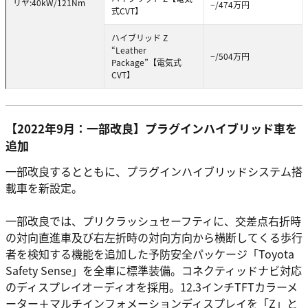
リヤ:40kW/121Nm
−/474万円
式CVT】
ハイブリッド Z
“Leather
−/504万円
Package”【電気式
CVT】
【2022年9月：一部改良】プラグインハイブリッド車を
追加
一部改良するとともに、プラグインハイブリッドシステム搭
載車を新設定。
一部改良では、プリクラッシュセーフティに、交差点右折時
の対向直進車及び右左折時の対向方向から横断してくる歩行
者を検知する機能を追加した予防安全パッケージ「Toyota
Safety Sense」を全車に標準装備。コネクティッドナビ対応
のディスプレイオーディオを採用。12.3インチTFTカラーメ
ーター＋マルチインフォメーションディスプレイを「Z」と