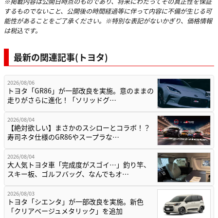
※掲載内容は公開日時点のものであり、将来にわたってその真正性を保証
するものでないこと、公開後の時間経過等に伴って内容に不備が生じる可
能性があることをご了承ください。※特別な表記がないかぎり、価格情報
は税込です。
最新の関連記事(トヨタ)
2026/08/06
トヨタ「GR86」が一部改良を実施。意のままの
走りがさらに進化！「ソリッドグ…
2026/08/04
【絶対欲しい】まさかのスシローとコラボ！？
寿司ネタ仕様のGR86やスープラな…
2026/08/04
大人気トヨタ車「完成度がスゴイ…」釣り竿、
スキー板、ゴルフバッグ、なんでもオ…
2026/08/03
トヨタ「シエンタ」が一部改良を実施。新色
「クリアベージュメタリック」を追加