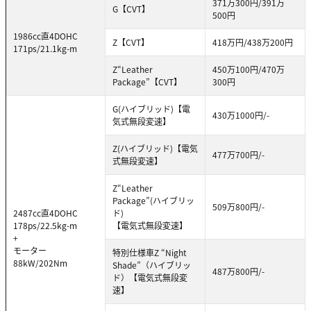
371万300円/391万
G【CVT】
500円
1986cc直4DOHC
Z【CVT】
418万円/438万200円
171ps/21.1kg-m
Z“Leather
450万100円/470万
Package”【CVT】
300円
G(ハイブリッド)【電
430万1000円/-
気式無段変速】
Z(ハイブリッド)【電気
477万700円/-
式無段変速】
Z“Leather
Package”(ハイブリッ
509万800円/-
2487cc直4DOHC
ド)
178ps/22.5kg-m
【電気式無段変速】
+
モーター
特別仕様車Z “Night
88kW/202Nm
Shade”（ハイブリッ
487万800円/-
ド）【電気式無段変
速】