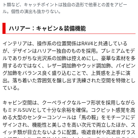
ト類など、キャッチポイントは独自の造形で他車との差をアピー
ル。個性の演出も抜かりない。
ハリアー：キャビン＆装備機能
インテリアは、操作系の位置関係はRAV4と共通している
が、デザインはハリアー独自のものを採用。プレミアムモデ
ルでありがちな光沢系の加飾は控えめにし、豪華な素材を多
用するのではなく、レザー調加飾やウッド調加飾、パイピン
グ加飾をバランス良く盛り込むことで、上質感を上手に演
出。落ち着いた雰囲気を醸し出す洗練された空間を特徴とし
ている。
キャビン空間は、クーペライクなルーフ形状を採用しながら
もミドルSUVとして十分な余裕を確保。コクピット感覚を高
める大型のセンターコンソールは「馬の鞍」をモチーフにデ
ザインされ、機能性と美しさを高い次元で両立したほか、ス
イッチ類が目立たないように配置。吸遮音材や高遮音ガラス