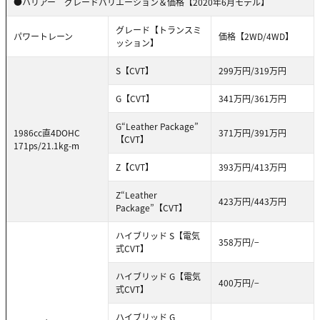
●ハリアー グレードバリエーション＆価格【2020年6月モデル】
グレード【トランスミ
パワートレーン
価格【2WD/4WD】
ッション】
S【CVT】
299万円/319万円
G【CVT】
341万円/361万円
G“Leather Package”
1986cc直4DOHC
371万円/391万円
【CVT】
171ps/21.1kg-m
Z【CVT】
393万円/413万円
Z“Leather
423万円/443万円
Package”【CVT】
ハイブリッド S【電気
358万円/−
式CVT】
ハイブリッド G【電気
400万円/−
式CVT】
ハイブリッド G