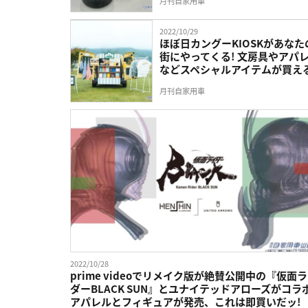
月刊自家用車
2022/10/29
ほぼ日カングーKIOSKがあなた
街にやってくる! 文房具やアパ
などスペシャルアイテムが買える
月刊自家用車
2022/10/28
prime videoでリメイク版が絶賛公開中の『仮面
ダーBLACK SUN』とユナイテッドアローズがコラボ
アパレルとフィギュアが発売、これは即買いだッ!