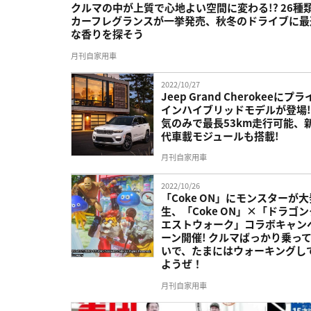
クルマの中が上質で心地よい空間に変わる!? 26種
カーフレグランスが一挙発売、秋冬のドライブに最
な香りを探そう
月刊自家用車
2022/10/27
Jeep Grand Cherokeeにプ
インハイブリッドモデルが登場!
気のみで最長53km走行可能、
代車載モジュールも搭載!
月刊自家用車
2022/10/26
「Coke ON」にモンスターが大
生、「Coke ON」×「ドラゴン
エストウォーク」コラボキャン
ーン開催! クルマばっかり乗っ
いで、たまにはウォーキングし
ようぜ！
月刊自家用車