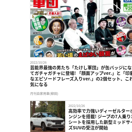
2022/10/26
芸能界最強の男たち「たけし軍団」が缶バッジにな
てガチャガチャに登場! 「顔面アップver.」と「印
なエピソードフレーズ入りver.」の2個セット、こ
気になる
月刊自家用車(柳田)
2022/10/26
⾼効率で⼒強いディーゼルター
ンジンを搭載! ジープの7人乗り
シートを採用した新型ミッドサ
ズSUVの受注が開始