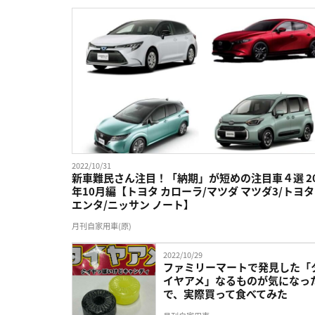
2022/10/31
新車難民さん注目！「納期」が短めの注目車４選 20
年10月編【トヨタ カローラ/マツダ マツダ3/トヨタ
エンタ/ニッサン ノート】
月刊自家用車(原)
2022/10/29
ファミリーマートで発見した「
イヤアメ」なるものが気になっ
で、実際買って食べてみた