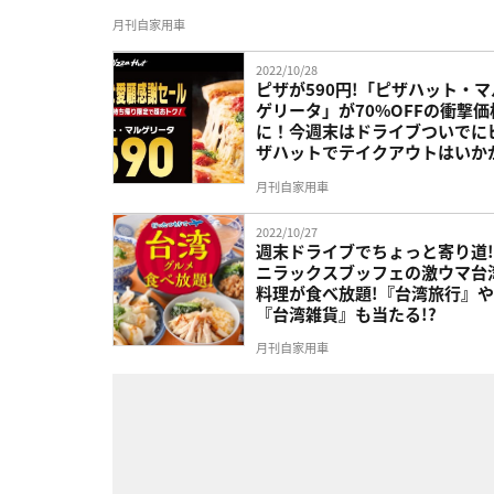
月刊自家用車
2022/10/28
ピザが590円!「ピザハット・マ
ゲリータ」が70%OFFの衝撃価
に！今週末はドライブついでに
ザハットでテイクアウトはいかが
月刊自家用車
2022/10/27
週末ドライブでちょっと寄り道!
ニラックスブッフェの激ウマ台
料理が食べ放題!『台湾旅行』や
『台湾雑貨』も当たる!?
月刊自家用車