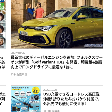
2022/10/26
っ
最新世代のディーゼルエンジンを追加! フォルクスワー
象的
ゲンが新型「Golf Variant TDI」を発表、積載量&燃費
れは
向上でロングドライブに最適な1台に
月刊自家用車
2022/10/25
ボエ
USB充電できるコードレス高圧洗
3列
浄機! 折りたたみ式バケツ付属で、
イ
外出先でも便利に使える!
月刊自家用車