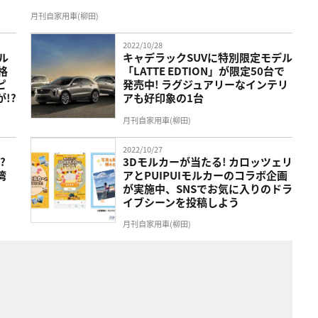
月刊自家用車(柳田)
2022/10/28
ル
キャデラックSUVに特別限定モデル
格
「LATTE EDTION」が限定50台で
ピ
発売中! ラグジュアリーなインテリ
!?
アも好印象の1台
月刊自家用車(柳田)
2022/10/27
?
3Dモルカーが当たる! カロッツェリ
湾
アとPUIPUIモルカーのコラボ企画
が実施中、SNSでお気に入りのドラ
イブシーンを投稿しよう
月刊自家用車(柳田)