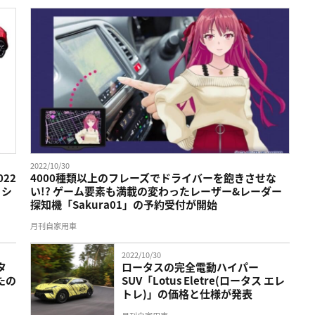
2022/10/30
22
4000種類以上のフレーズでドライバーを飽きさせな
 シ
い!? ゲーム要素も満載の変わったレーザー&レーダー
探知機「Sakura01」の予約受付が開始
月刊自家用車
2022/10/30
タ
ロータスの完全電動ハイパー
たの
SUV「Lotus Eletre(ロータス エレ
トレ)」の価格と仕様が発表