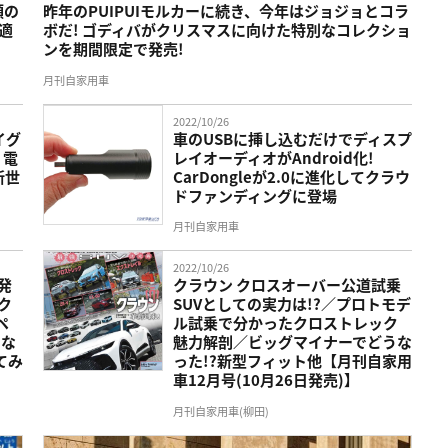
類の
昨年のPUIPUIモルカーに続き、今年はジョジョとコラ
適
ボだ! ゴディバがクリスマスに向けた特別なコレクショ
ンを期間限定で発売!
月刊自家用車
2022/10/26
ライグ
車のUSBに挿し込むだけでディスプ
 電
レイオーディオがAndroid化!
新世
CarDongleが2.0に進化してクラウ
ドファンディングに登場
月刊自家用車
2022/10/26
発
クラウン クロスオーバー公道試乗
ク
SUVとしての実力は!?／プロトモデ
ペ
ル試乗で分かったクロストレック
てな
魅力解剖／ビッグマイナーでどうな
てみ
った!?新型フィット他【月刊自家用
車12月号(10月26日発売)】
月刊自家用車(柳田)