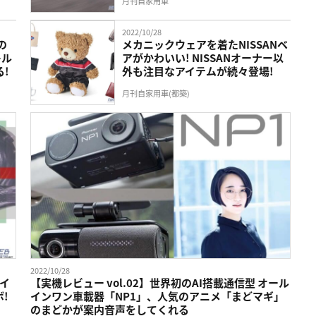
月刊自家用車
2022/10/28
の
メカニックウェアを着たNISSANベ
レル
アがかわいい! NISSANオーナー以
!
外も注目なアイテムが続々登場!
月刊自家用車(都築)
2022/10/28
ライ
【実機レビュー vol.02】世界初のAI搭載通信型 オール
!
インワン車載器「NP1」、人気のアニメ「まどマギ」
のまどかが案内音声をしてくれる