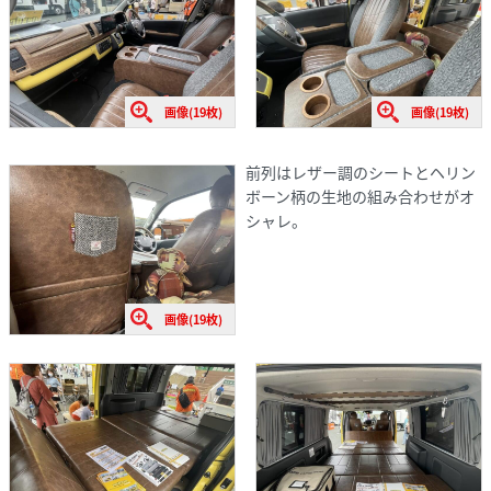
画像(19枚)
画像(19枚)
前列はレザー調のシートとヘリン
ボーン柄の生地の組み合わせがオ
シャレ。
画像(19枚)