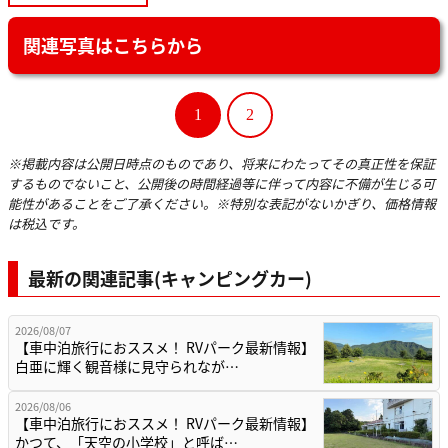
関連写真はこちらから
1
2
※掲載内容は公開日時点のものであり、将来にわたってその真正性を保証
するものでないこと、公開後の時間経過等に伴って内容に不備が生じる可
能性があることをご了承ください。※特別な表記がないかぎり、価格情報
は税込です。
最新の関連記事(キャンピングカー)
2026/08/07
【車中泊旅行におススメ！ RVパーク最新情報】
白亜に輝く観音様に見守られなが…
2026/08/06
【車中泊旅行におススメ！ RVパーク最新情報】
かつて、「天空の小学校」と呼ば…