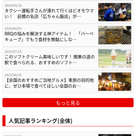
2024/04/18
タクシー運転手さんが連れて行くほどオモウマ
い！ 前橋の名店「広ちゃん飯店」が…
2024/04/03
BBQの悩みを解決する神アイテム！ 「バーベ
キューブ」でもう食材を無駄にしな…
2023/07/15
このソフトクリーム美味しいです！ 関東の道の
駅で食べられる、おすすめのソフト…
2023/06/25
【全国のおすすめご当地グルメ】車旅の目的地
に、ぜひ本場で食べてほしい全国のお…
もっと見る
人気記事ランキング(全体)