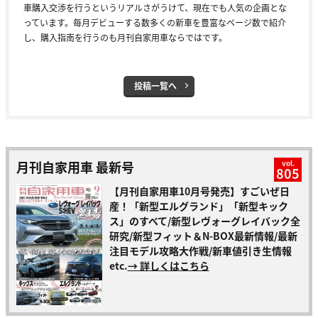
車購入交渉を行うというリアルさがうけて、現在でも人気の企画とな
っています。毎月デビューする数多くの新車を豊富なページ数で紹介
し、購入指南を行うのも月刊自家用車ならではです。
投稿一覧へ
月刊自家用車 最新号
vol.
805
【月刊自家用車10月号発売】すごいぜ日
産！「新型エルグランド」「新型キック
ス」のすべて/新型レヴォーグレイバック全
研究/新型フィット＆N-BOX最新情報/最新
注目モデル攻略大作戦/新車値引き生情報
etc.
→ 詳しくはこちら