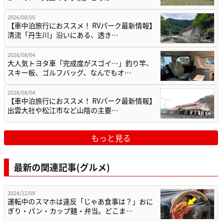
2026/08/05
【車中泊旅行におススメ！ RVパーク最新情報】
清流「丹生川」沿いにある、透き…
2026/08/04
大人気トヨタ車「完成度がスゴイ…」釣り竿、
スキー板、ゴルフバッグ、なんでもオ…
2026/08/04
【車中泊旅行におススメ！ RVパーク最新情報】
出雲大社や松江市など山陰の主要…
もっと見る
最新の関連記事(グルメ)
2024/12/09
運転中のスマホは違反「じゃあ食事は？」おに
ぎり・パン・カップ麺・弁当。どこま…