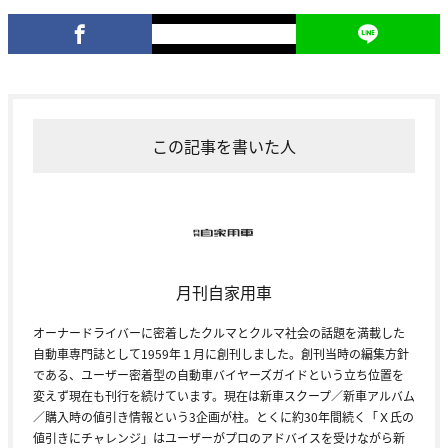
この記事を書いた人
月刊自家用車
オーナードライバーに密着したクルマとクルマ社会の話題を満載した
自動車専門誌として1959年１月に創刊しました。創刊当時の編集方針
である、ユーザー密着型の自動車バイヤーズガイドという立ち位置を
変えず現在も刊行を続けています。現在は新車スクープ／新車アルバム
／購入時の値引き情報という3企画が柱。とくに約30年間続く「Ｘ氏の
値引きにチャレンジ」はユーザーがプロのアドバイスを受けながら新