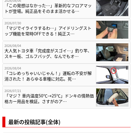
2026/08/06
「この発想はなかった…」革新的なフロアマッ
トが登場。純正品をそのまま活かせる…
2026/07/30
「マジでイライラするわ…」アイドリングスト
ップ機能を常時OFFできる！純正ス…
2026/08/04
大人気トヨタ車「完成度がスゴイ…」釣り竿、
スキー板、ゴルフバッグ、なんでもオ…
2026/08/04
「コレめっちゃいいじゃん！」運転の不安が解
消された！ あらゆる車種に対応。死…
2026/07/21
「マジ？ 車内温度50℃→25℃」ドンキの情熱価
格カー用品を検証。さすがのア…
最新の投稿記事(全体)