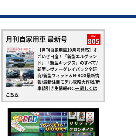
月刊自家用車 最新号
vol.
805
【月刊自家用車10月号発売】す
ごいぜ日産！「新型エルグラン
ド」「新型キックス」のすべて/
新型レヴォーグレイバック全研
究/新型フィット＆N-BOX最新情
報/最新注目モデル攻略大作戦/新
車値引き生情報etc.
→ 詳しくは
こちら