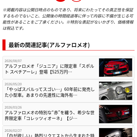
※掲載内容は公開日時点のものであり、将来にわたってその真正性を保証
するものでないこと、公開後の時間経過等に伴って内容に不備が生じる可
能性があることをご了承ください。※特別な表記がないかぎり、価格情報
は税込です。
最新の関連記事(アルファロメオ)
2026/08/07
アルファロメオ「ジュニア」に限定車「スポル
ト スペチアーレ」登場【525万円…
2026/05/20
「やっぱスバルってスゴい…」60年前に発売し
た小型車。あまりの先進性に海外有…
2026/03/26
アルファロメオの特別な“赤”を纏う、希少な世
界限定車「コレッツィオーネ」【ジ…
2026/02/27
「白が欲しい」熱烈リクエストから生まれた特