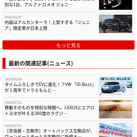
別な1台、アルファ ロメオ ジュニ…
2026/01/07
内装はアルカンターラ！上質すぎる「ジュニ
ア」限定車が日本上陸
もっと見る
最新の関連記事(ニュース)
2026/08/04
タイムふろしきでEVに進化！？VW 「ID.Buzz」
が１周年でドラえもんと…
2026/07/31
移動そのものを特別な時間へ、LEXUSとエアロ
トヨタが叶える360度のラグジ…
2026/07/31
［奈良県・生駒市］オートバックス生駒店が、
ヴァンベールモール北生駒内に新規オ…