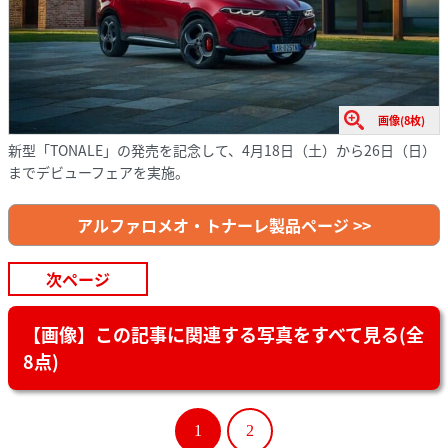
画像(8枚)
新型「TONALE」の発売を記念して、4月18日（土）から26日（日）
までデビューフェアを実施。
アルファロメオ・トナーレ製品ページ >>
次ページ
【画像】この記事に関連する写真をすべて見る(全
8点)
1
2