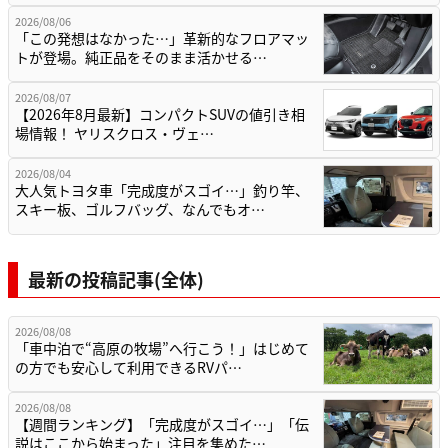
2026/08/06
「この発想はなかった…」革新的なフロアマッ
トが登場。純正品をそのまま活かせる…
2026/08/07
【2026年8月最新】コンパクトSUVの値引き相
場情報！ ヤリスクロス・ヴェ…
2026/08/04
大人気トヨタ車「完成度がスゴイ…」釣り竿、
スキー板、ゴルフバッグ、なんでもオ…
最新の投稿記事(全体)
2026/08/08
「車中泊で“高原の牧場”へ行こう！」はじめて
の方でも安心して利用できるRVパ…
2026/08/08
【週間ランキング】「完成度がスゴイ…」「伝
説はここから始まった」注目を集めた…