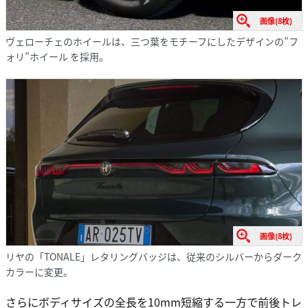
画像(8枚)
ヴェローチェのホイールは、三つ葉をモチーフにしたデザインの”フ
ォリ”ホイール を採用。
画像(8枚)
リヤの「TONALE」レタリングバッジは、従来のシルバーからダーク
カラーに変更。
さらにボディサイズの全長を10mm短縮する一方で前後トレ