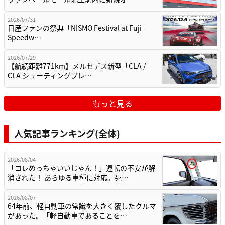
2026/07/31
日産ファンの祭典「NISMO Festival at Fuji
Speedw…
2026/07/29
【航続距離771km】メルセデス新型「CLA /
CLA シューティングブレ…
もっと見る
人気記事ランキング(全体)
2026/08/04
「コレめっちゃいいじゃん！」運転の不安が解
消された！ あらゆる車種に対応。死…
2026/08/07
64年前、軽自動車の常識を大きく覆したクルマ
があった。「軽自動車であることを…