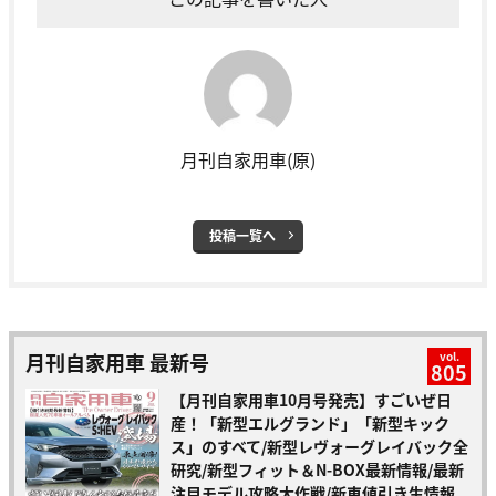
月刊自家用車(原)
投稿一覧へ
月刊自家用車 最新号
vol.
805
【月刊自家用車10月号発売】すごいぜ日
産！「新型エルグランド」「新型キック
ス」のすべて/新型レヴォーグレイバック全
研究/新型フィット＆N-BOX最新情報/最新
注目モデル攻略大作戦/新車値引き生情報