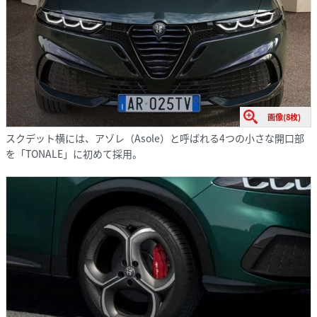
画像(8枚)
スクデット横には、アゾレ（Asole）と呼ばれる4つの小さな開口部
を「TONALE」に初めて採用。