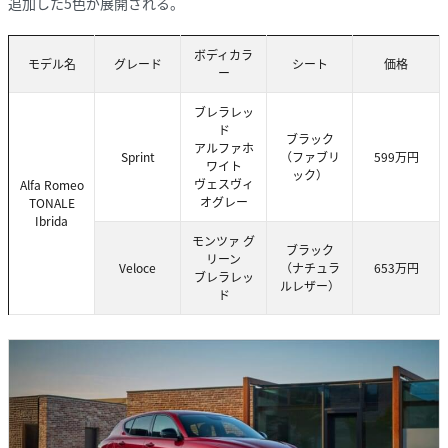
追加した5色が展開される。
ボディカラ
モデル名
グレード
シート
価格
ー
ブレラレッ
ド
ブラック
アルファホ
Sprint
（ファブリ
599万円
ワイト
ック）
ヴェスヴィ
Alfa Romeo
オグレー
TONALE
Ibrida
モンツァ グ
ブラック
リーン
Veloce
（ナチュラ
653万円
ブレラレッ
ルレザー）
ド