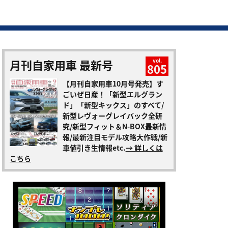
月刊自家用車 最新号
vol.
805
【月刊自家用車10月号発売】す
ごいぜ日産！「新型エルグラン
ド」「新型キックス」のすべて/
新型レヴォーグレイバック全研
究/新型フィット＆N-BOX最新情
報/最新注目モデル攻略大作戦/新
車値引き生情報etc.
→ 詳しくは
こちら