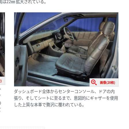
高は22㎜ 拡大されている。
)
画像(20枚)
サ
ダッシュボード全体からセンターコンソール、ドアの内
イ
張り、そしてシートに至るまで、意図的にギャザーを使用
の
した上質な本革で贅沢に覆われている。
て