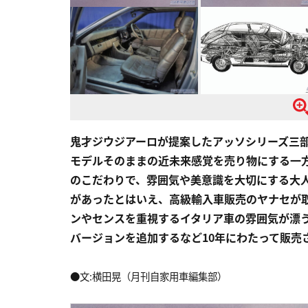
鬼才ジウジアーロが提案したアッソシリーズ三
モデルそのままの近未来感覚を売り物にする一
のこだわりで、雰囲気や美意識を大切にする大
があったとはいえ、高級輸入車販売のヤナセが
ンやセンスを重視するイタリア車の雰囲気が漂
バージョンを追加するなど10年にわたって販売
●文:横田晃（月刊自家用車編集部）