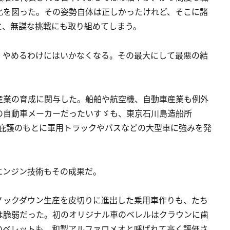
化を図った。その姿勢自体は正しかったけれど、そこに諸
と、無謀な挑戦にも取り組めてしまう。
、やめるわけにはいかなくなる。その最大にして最悪の結
産業の育成に関与した。船舶や航空機、自動車産業も例外
の自動車メーカーだったいすゞも、東京石川島造船所
の庇護のもとに軍用トラックやバスなどの大型車に強みを発
エンジン技術もその成果だ。
ノックダウン生産を皮切りに進出した乗用車作りも、たち
は脆弱だった。初のオリジナル車のベレルはクラウンに歯
のベレットも、和製アルファロメオと呼ばれて高く評価さ