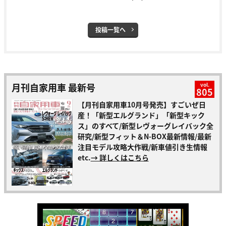
投稿一覧へ
月刊自家用車 最新号
vol.
805
【月刊自家用車10月号発売】すごいぜ日
産！「新型エルグランド」「新型キック
ス」のすべて/新型レヴォーグレイバック全
研究/新型フィット＆N-BOX最新情報/最新
注目モデル攻略大作戦/新車値引き生情報
etc.
→ 詳しくはこちら