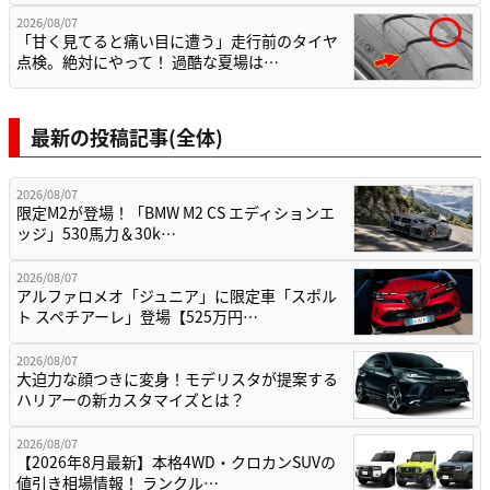
2026/08/07
「甘く見てると痛い目に遭う」走行前のタイヤ
点検。絶対にやって！ 過酷な夏場は…
最新の投稿記事(全体)
2026/08/07
限定M2が登場！「BMW M2 CS エディションエ
ッジ」530馬力＆30k…
2026/08/07
アルファロメオ「ジュニア」に限定車「スポル
ト スペチアーレ」登場【525万円…
2026/08/07
大迫力な顔つきに変身！モデリスタが提案する
ハリアーの新カスタマイズとは？
2026/08/07
【2026年8月最新】本格4WD・クロカンSUVの
値引き相場情報！ ランクル…