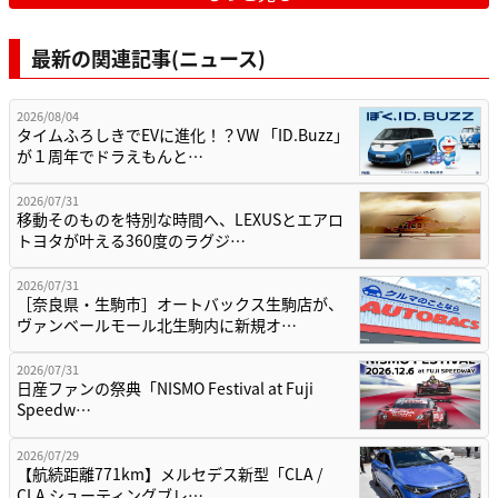
最新の関連記事(ニュース)
2026/08/04
タイムふろしきでEVに進化！？VW 「ID.Buzz」
が１周年でドラえもんと…
2026/07/31
移動そのものを特別な時間へ、LEXUSとエアロ
トヨタが叶える360度のラグジ…
2026/07/31
［奈良県・生駒市］オートバックス生駒店が、
ヴァンベールモール北生駒内に新規オ…
2026/07/31
日産ファンの祭典「NISMO Festival at Fuji
Speedw…
2026/07/29
【航続距離771km】メルセデス新型「CLA /
CLA シューティングブレ…