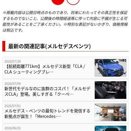
※掲載内容は公開日時点のものであり、将来にわたってその真正性を保証
するものでないこと、公開後の時間経過等に伴って内容に不備が生じる可
能性があることをご了承ください。※特別な表記がないかぎり、価格情報
は税込です。
最新の関連記事(メルセデスベンツ)
2026/07/29
【航続距離771km】メルセデス新型「CLA /
CLA シューティングブレ…
2026/07/09
新世代モデルなのに抜群のコスパ！「メルセデ
スCLA」登場。美しすぎる「クーペ…
2026/07/01
メルセデス・ベンツの最旬トレンドを発信する
新拠点が誕生！「Mercedes-…
2026/06/22