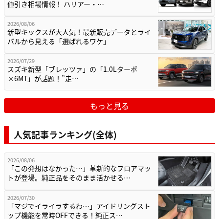
値引き相場情報！ ハリアー・…
2026/08/06
新型キックスが大人気！最新販売データとライ
バルから見える「選ばれるワケ」
2026/07/29
スズキ新型「ブレッツァ」の「1.0Lターボ
×6MT」が話題！”走…
もっと見る
人気記事ランキング(全体)
2026/08/06
「この発想はなかった…」革新的なフロアマッ
トが登場。純正品をそのまま活かせる…
2026/07/30
「マジでイライラするわ…」アイドリングスト
ップ機能を常時OFFできる！純正ス…