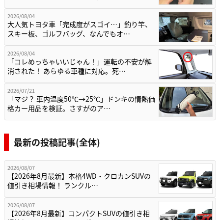
2026/08/04
大人気トヨタ車「完成度がスゴイ…」釣り竿、
スキー板、ゴルフバッグ、なんでもオ…
2026/08/04
「コレめっちゃいいじゃん！」運転の不安が解
消された！ あらゆる車種に対応。死…
2026/07/21
「マジ？ 車内温度50℃→25℃」ドンキの情熱価
格カー用品を検証。さすがのア…
最新の投稿記事(全体)
2026/08/07
【2026年8月最新】本格4WD・クロカンSUVの
値引き相場情報！ ランクル…
2026/08/07
【2026年8月最新】コンパクトSUVの値引き相