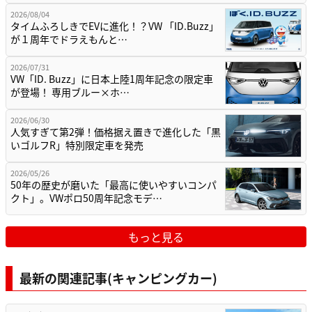
2026/08/04
タイムふろしきでEVに進化！？VW 「ID.Buzz」
が１周年でドラえもんと…
2026/07/31
VW「ID. Buzz」に日本上陸1周年記念の限定車
が登場！ 専用ブルー×ホ…
2026/06/30
人気すぎて第2弾！価格据え置きで進化した「黒
いゴルフR」特別限定車を発売
2026/05/26
50年の歴史が磨いた「最高に使いやすいコンパ
クト」。VWポロ50周年記念モデ…
もっと見る
最新の関連記事(キャンピングカー)