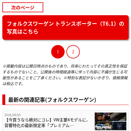
次のページ
フォルクスワーゲン トランスポーター（T6.1）の
写真はこちら
1
2
※掲載内容は公開日時点のものであり、将来にわたってその真正性を保証
するものでないこと、公開後の時間経過等に伴って内容に不備が生じる可
能性があることをご了承ください。※特別な表記がないかぎり、価格情報
は税込です。
最新の関連記事(フォルクスワーゲン)
2026/08/05
【今買うなら絶対にコレ】VW主要4モデルに、
音響特化の最新限定車「プレミアム…