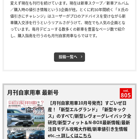
変えず現在も刊行を続けています。現在は新車スクープ／新車アルバム
／購入時の値引き情報という3企画が柱。とくに約30年間続く「Ｘ氏の
値引きにチャレンジ」はユーザーがプロのアドバイスを受けながら新
車購入交渉を行うというリアルさがうけて、現在でも人気の企画とな
っています。毎月デビューする数多くの新車を豊富なページ数で紹介
し、購入指南を行うのも月刊自家用車ならではです。
投稿一覧へ
月刊自家用車 最新号
vol.
805
【月刊自家用車10月号発売】すごいぜ日
産！「新型エルグランド」「新型キック
ス」のすべて/新型レヴォーグレイバック全
研究/新型フィット＆N-BOX最新情報/最新
注目モデル攻略大作戦/新車値引き生情報
etc.
→ 詳しくはこちら