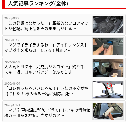
人気記事ランキング(全体)
2026/08/06
「この発想はなかった…」革新的なフロアマッ
トが登場。純正品をそのまま活かせる…
2026/07/30
「マジでイライラするわ…」アイドリングスト
ップ機能を常時OFFできる！純正ス…
2026/08/04
大人気トヨタ車「完成度がスゴイ…」釣り竿、
スキー板、ゴルフバッグ、なんでもオ…
2026/08/04
「コレめっちゃいいじゃん！」運転の不安が解
消された！ あらゆる車種に対応。死…
2026/07/21
「マジ？ 車内温度50℃→25℃」ドンキの情熱価
格カー用品を検証。さすがのア…