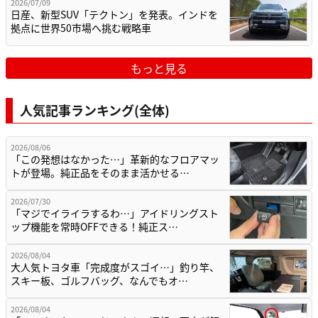
2026/07/09
日産、新型SUV「テクトン」を発表。インドを
拠点に世界50市場へ挑む戦略車
もっと見る
人気記事ランキング(全体)
2026/08/06
「この発想はなかった…」革新的なフロアマッ
トが登場。純正品をそのまま活かせる…
2026/07/30
「マジでイライラするわ…」アイドリングスト
ップ機能を常時OFFできる！純正ス…
2026/08/04
大人気トヨタ車「完成度がスゴイ…」釣り竿、
スキー板、ゴルフバッグ、なんでもオ…
2026/08/04