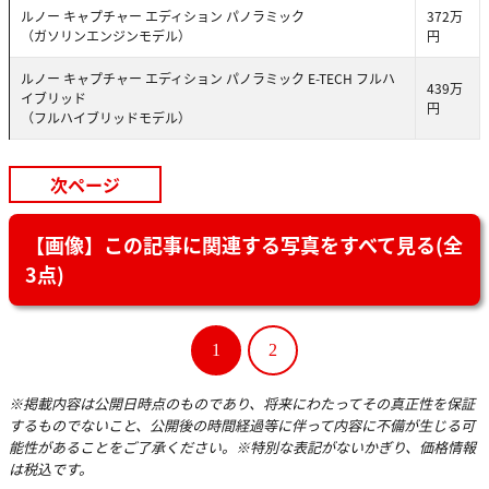
ルノー キャプチャー エディション パノラミック
372万
（ガソリンエンジンモデル）
円
ルノー キャプチャー エディション パノラミック E-TECH フルハ
439万
イブリッド
円
（フルハイブリッドモデル）
次ページ
【画像】この記事に関連する写真をすべて見る(全
3点)
1
2
※掲載内容は公開日時点のものであり、将来にわたってその真正性を保証
するものでないこと、公開後の時間経過等に伴って内容に不備が生じる可
能性があることをご了承ください。※特別な表記がないかぎり、価格情報
は税込です。