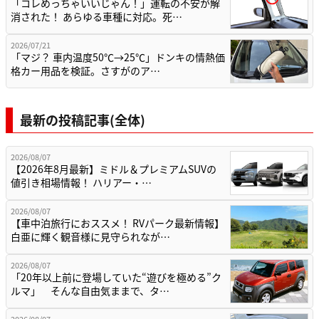
「コレめっちゃいいじゃん！」運転の不安が解
消された！ あらゆる車種に対応。死…
2026/07/21
「マジ？ 車内温度50℃→25℃」ドンキの情熱価
格カー用品を検証。さすがのア…
最新の投稿記事(全体)
2026/08/07
【2026年8月最新】ミドル＆プレミアムSUVの
値引き相場情報！ ハリアー・…
2026/08/07
【車中泊旅行におススメ！ RVパーク最新情報】
白亜に輝く観音様に見守られなが…
2026/08/07
「20年以上前に登場していた“遊びを極める”ク
ルマ」 そんな自由気ままで、タ…