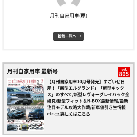
月刊自家用車(原)
投稿一覧へ
月刊自家用車 最新号
vol.
805
【月刊自家用車10月号発売】すごいぜ日
産！「新型エルグランド」「新型キック
ス」のすべて/新型レヴォーグレイバック全
研究/新型フィット＆N-BOX最新情報/最新
注目モデル攻略大作戦/新車値引き生情報
etc.
→ 詳しくはこちら