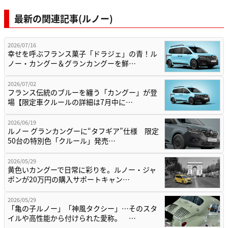
最新の関連記事(ルノー)
2026/07/16
幸せを呼ぶフランス菓子「ドラジェ」の青！ル
ノー・カングー＆グランカングーを鮮…
2026/07/02
フランス伝統のブルーを纏う「カングー」が登
場【限定車クルールの詳細は7月中に…
2026/06/19
ルノー グランカングーに“タフギア”仕様 限定
50台の特別色「クルール」発売…
2026/05/29
黄色いカングーで日常に彩りを。ルノー・ジャ
ポンが20万円の購入サポートキャン…
2026/05/29
「亀の子ルノー」「神風タクシー」…そのスタ
イルや高性能から付けられた愛称。 …