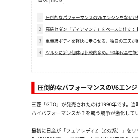
1
圧倒的なパフォーマンスのV6エンジンをなぜか横
2
高級セダン「ディアマンテ」をベースに仕立て上
3
重量級ボディを軽快に走らせる、独自の工夫が
4
ツルシに近い個体は比較的多め。90年代高性能
圧倒的なパフォーマンスのV6エンジ
三菱「GTO」が発売されたのは1990年です。
ハイパフォーマンスか？を競う競争が激化して
最初に日産が「フェアレディZ（Z32系）」をリ