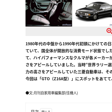
1980年代の中盤から1990年代初頭にかけて
ていて、国全体が開放的な消費モード状態でし
て、ハイパフォーマンスなクルマが各メーカー
さをアピールしていました。当時“世界ラリー選手
力の高さをアピールしていた三菱自動車は、そ
今回は「GTO（Z16A型）」にスポットをあて
●文:月刊自家用車編集部(往機人)
目次