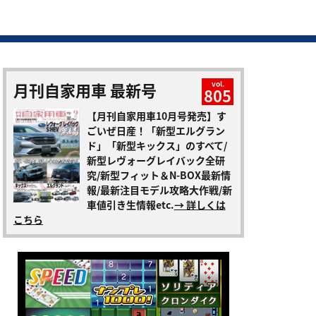
月刊自家用車 最新号
vol.
805
【月刊自家用車10月号発売】す
ごいぜ日産！「新型エルグラン
ド」「新型キックス」のすべて/
新型レヴォーグレイバック全研
究/新型フィット＆N-BOX最新情
報/最新注目モデル攻略大作戦/新
車値引き生情報etc.
→ 詳しくは
こちら