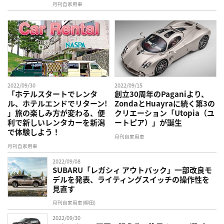
月刊自家用車
2022/09/30
2022/09/15
「ホテルスタートでレンタ
創立30周年のPaganiより、
ル、ホテルエンドでリターン!
ZondaとHuayraに続く第3の
」旅の楽しみ方が変わる、便
クリエーション「Utopia（ユ
利で新しいレンタカーを新潟
ートピア）」が誕生
で体験しよう！
月刊自家用車
月刊自家用車
2022/09/08
SUBARU「レガシィ アウトバック」一部改良モ
デルを発表、ライティングスイッチの操作性を
見直す
月刊自家用車(柳田)
2022/09/30