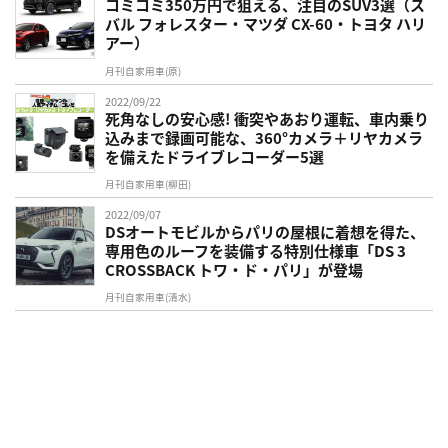
コミコミ350万円で狙える、注目のSUV3選（ス
バル フォレスター・マツダ CX-60・トヨタ ハリ
アー）
月刊自家用車(原)
2022/09/22
死角なしの安心感! 衝突やあおり運転、車内乗り
込みまで録画可能な、360°カメラ＋リヤカメラ
を備えたドライブレコーダー5選
月刊自家用車(柳田)
2022/09/07
DSオートモビルからパリの屋根に着想を得た、
専用色のルーフを装備する特別仕様車「DS 3
CROSSBACK トワ・ド・パリ」が登場
月刊自家用車(清水)