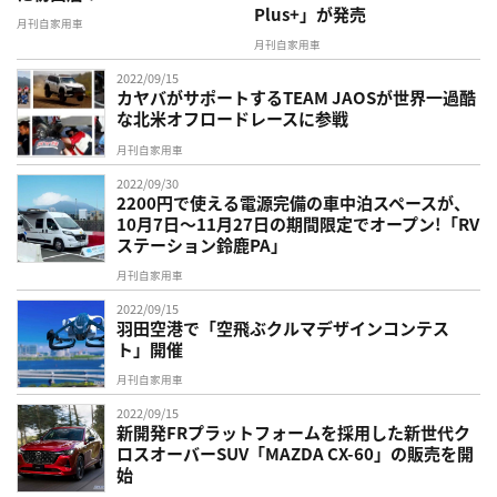
Plus+」が発売
月刊自家用車
月刊自家用車
2022/09/15
カヤバがサポートするTEAM JAOSが世界一過酷
な北米オフロードレースに参戦
月刊自家用車
2022/09/30
2200円で使える電源完備の車中泊スペースが、
10月7日〜11月27日の期間限定でオープン!「RV
ステーション鈴鹿PA」
月刊自家用車
2022/09/15
羽田空港で「空飛ぶクルマデザインコンテス
ト」開催
月刊自家用車
2022/09/15
新開発FRプラットフォームを採用した新世代ク
ロスオーバーSUV「MAZDA CX-60」の販売を開
始