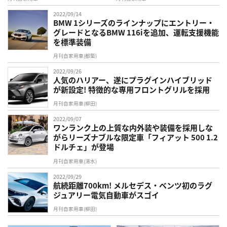
2022/09/14
BMW 1シリーズのラインナップにエントリー・
グレードとなるBMW 116iを追加、運転支援機能
を標準装備
月刊自家用車(都築)
2022/09/26
人気のハリアー、遂にプラグインハイブリッド
が新設定! 特徴的な専用フロントグリルを採用
月刊自家用車(柳田)
2022/09/07
ワンランク上の上質な内外装や装備を採用しな
がらリーズナブルな限定車「フィアット 500 1.2
ドルチェ」が登場
月刊自家用車(清水)
2022/09/29
航続距離700km! メルセデス・ベンツ初のラグ
ジュアリー電気自動車がスゴイ
月刊自家用車(柳田)