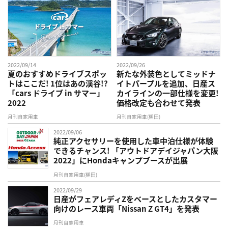
2022/09/14
2022/09/26
夏のおすすめドライブスポッ
新たな外装色としてミッドナ
トはここだ! 1位はあの渓谷!?
イトパープルを追加、日産ス
「cars ドライブ in サマー」
カイラインの一部仕様を変更!
2022
価格改定も合わせて発表
月刊自家用車
月刊自家用車(柳田)
2022/09/06
純正アクセサリーを使用した車中泊仕様が体験
できるチャンス! 「アウトドアデイジャパン大阪
2022」にHondaキャンプブースが出展
月刊自家用車(柳田)
2022/09/29
日産がフェアレディZをベースとしたカスタマー
向けのレース車両「Nissan Z GT4」を発表
月刊自家用車