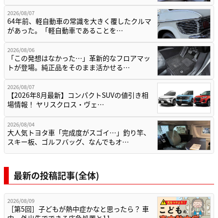
2026/08/07
64年前、軽自動車の常識を大きく覆したクルマ
があった。「軽自動車であることを…
2026/08/06
「この発想はなかった…」革新的なフロアマッ
トが登場。純正品をそのまま活かせる…
2026/08/07
【2026年8月最新】コンパクトSUVの値引き相
場情報！ ヤリスクロス・ヴェ…
2026/08/04
大人気トヨタ車「完成度がスゴイ…」釣り竿、
スキー板、ゴルフバッグ、なんでもオ…
最新の投稿記事(全体)
2026/08/09
［第5回］子どもが熱中症かなと思ったら？ 車
内・外出先でできる応急処置と11…