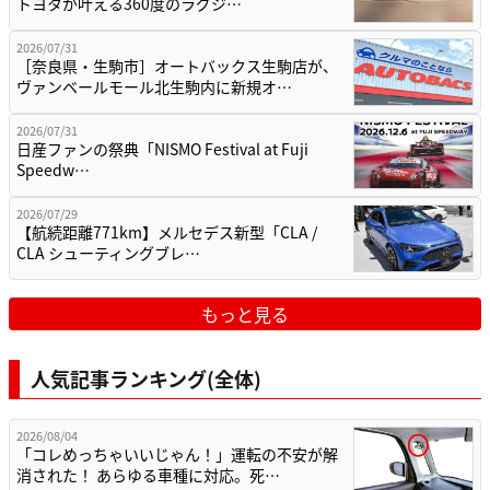
トヨタが叶える360度のラグジ…
2026/07/31
［奈良県・生駒市］オートバックス生駒店が、
ヴァンベールモール北生駒内に新規オ…
2026/07/31
日産ファンの祭典「NISMO Festival at Fuji
Speedw…
2026/07/29
【航続距離771km】メルセデス新型「CLA /
CLA シューティングブレ…
もっと見る
人気記事ランキング(全体)
2026/08/04
「コレめっちゃいいじゃん！」運転の不安が解
消された！ あらゆる車種に対応。死…