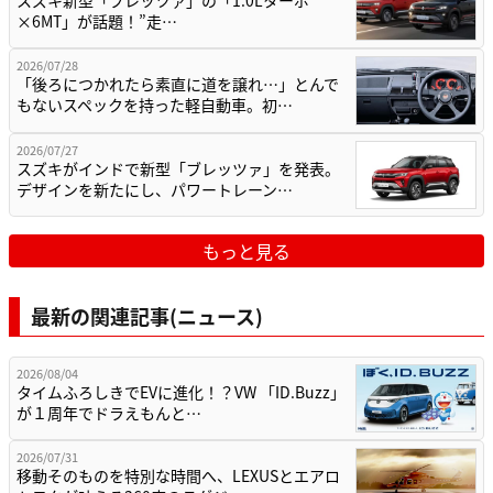
スズキ新型「ブレッツァ」の「1.0Lターボ
×6MT」が話題！”走…
2026/07/28
「後ろにつかれたら素直に道を譲れ…」とんで
もないスペックを持った軽自動車。初…
2026/07/27
スズキがインドで新型「ブレッツァ」を発表。
デザインを新たにし、パワートレーン…
もっと見る
最新の関連記事(ニュース)
2026/08/04
タイムふろしきでEVに進化！？VW 「ID.Buzz」
が１周年でドラえもんと…
2026/07/31
移動そのものを特別な時間へ、LEXUSとエアロ