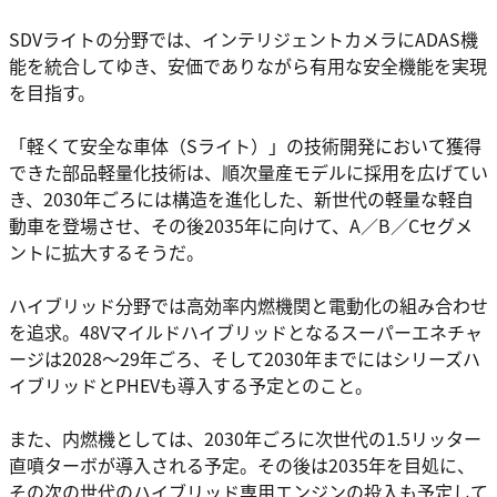
SDVライトの分野では、インテリジェントカメラにADAS機
能を統合してゆき、安価でありながら有用な安全機能を実現
を目指す。
「軽くて安全な車体（Sライト）」の技術開発において獲得
できた部品軽量化技術は、順次量産モデルに採用を広げてい
き、2030年ごろには構造を進化した、新世代の軽量な軽自
動車を登場させ、その後2035年に向けて、A／B／Cセグメ
ントに拡大するそうだ。
ハイブリッド分野では高効率内燃機関と電動化の組み合わせ
を追求。48Vマイルドハイブリッドとなるスーパーエネチャ
ージは2028～29年ごろ、そして2030年までにはシリーズハ
イブリッドとPHEVも導入する予定とのこと。
また、内燃機としては、2030年ごろに次世代の1.5リッター
直噴ターボが導入される予定。その後は2035年を目処に、
その次の世代のハイブリッド専用エンジンの投入も予定して