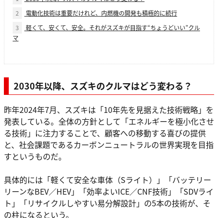
2
電動化技術は重要だけれど、内燃機の開発も積極的に続行
3
軽くて、安くて、安全。それがスズキが目指す“ちょうどいい”クル
マ
2030年以降、スズキのクルマはどう変わる？
昨年2024年7月、スズキは「10年先を見据えた技術戦略」を
発表している。全体の方針として「エネルギーを極小化させ
る技術」に注力することで、顧客への移動する喜びの提供
と、社会課題であるカーボンニュートラルの世界実現を目指
すというものだ。
具体的には「軽くて安全な車体（Sライト）」「バッテリー
リーンなBEV／HEV」「効率よいICE／CNF技術」「SDVライ
ト」「リサイクルしやすい易分解設計」の5本の技術が、そ
の柱になるという。