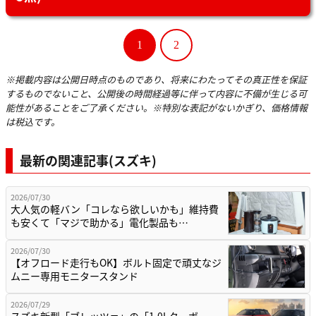
1
2
※掲載内容は公開日時点のものであり、将来にわたってその真正性を保証
するものでないこと、公開後の時間経過等に伴って内容に不備が生じる可
能性があることをご了承ください。※特別な表記がないかぎり、価格情報
は税込です。
最新の関連記事(スズキ)
2026/07/30
大人気の軽バン「コレなら欲しいかも」維持費
も安くて「マジで助かる」電化製品も…
2026/07/30
【オフロード走行もOK】ボルト固定で頑丈なジ
ムニー専用モニタースタンド
2026/07/29