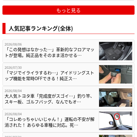
もっと見る
人気記事ランキング(全体)
2026/08/06
「この発想はなかった…」革新的なフロアマッ
トが登場。純正品をそのまま活かせる…
2026/07/30
「マジでイライラするわ…」アイドリングスト
ップ機能を常時OFFできる！純正ス…
2026/08/04
大人気トヨタ車「完成度がスゴイ…」釣り竿、
スキー板、ゴルフバッグ、なんでもオ…
2026/08/04
「コレめっちゃいいじゃん！」運転の不安が解
消された！ あらゆる車種に対応。死…