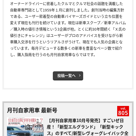
オーナードライバーに密着したクルマとクルマ社会の話題を満載した
自動車専門誌として1959年１月に創刊しました。創刊当時の編集方針
である、ユーザー密着型の自動車バイヤーズガイドという立ち位置を
変えず現在も刊行を続けています。現在は新車スクープ／新車アルバム
／購入時の値引き情報という3企画が柱。とくに約30年間続く「Ｘ氏の
値引きにチャレンジ」はユーザーがプロのアドバイスを受けながら新
車購入交渉を行うというリアルさがうけて、現在でも人気の企画とな
っています。毎月デビューする数多くの新車を豊富なページ数で紹介
し、購入指南を行うのも月刊自家用車ならではです。
投稿一覧へ
月刊自家用車 最新号
vol.
805
【月刊自家用車10月号発売】すごいぜ日
産！「新型エルグランド」「新型キック
ス」のすべて/新型レヴォーグレイバック全