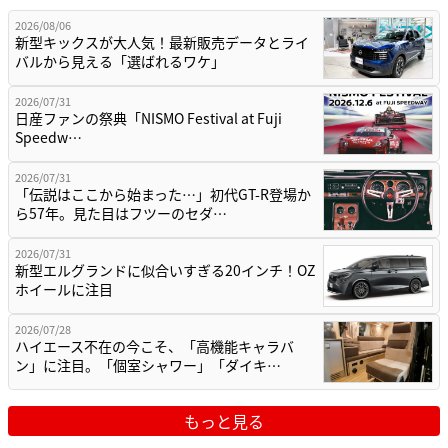
2026/08/06
新型キックスが大人気！最新販売データとライ
バルから見える「選ばれるワケ」
2026/07/31
日産ファンの祭典「NISMO Festival at Fuji
Speedw…
2026/07/31
「伝説はここから始まった…」初代GT-R登場か
ら57年。見た目はフツーのセダ…
2026/07/31
新型エルグランドに似合いすぎる20インチ！OZ
ホイールに注目
2026/07/28
ハイエース不在の今こそ、「高機能キャラバ
ン」に注目。「個室シャワー」「ダイキ…
もっと見る